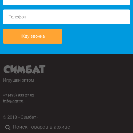
Жду звонка
Игрушки оптом
+7 (495) 933 27 02
info@igr.ru
© 2018 «Симбат»