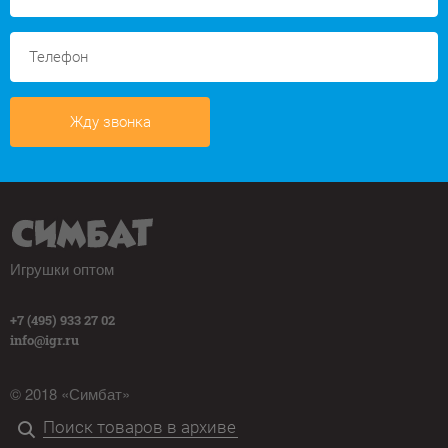
Жду звонка
Игрушки оптом
+7 (495) 933 27 02
info@igr.ru
© 2018 «Симбат»