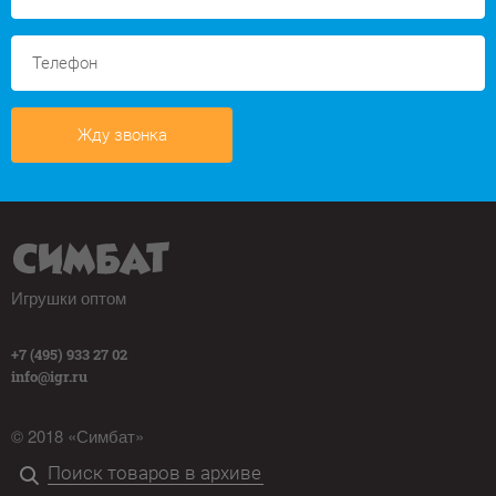
Жду звонка
Игрушки оптом
+7 (495) 933 27 02
info@igr.ru
© 2018 «Симбат»