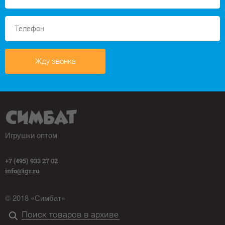
Жду звонка
Игрушки оптом
+7 (495) 933 27 02
info@igr.ru
© 2018 «Симбат»