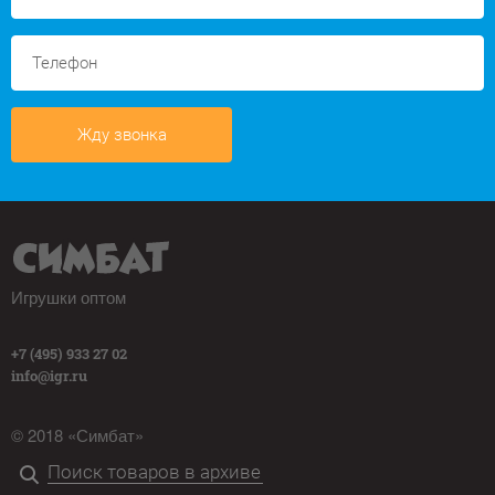
Жду звонка
Игрушки оптом
+7 (495) 933 27 02
info@igr.ru
© 2018 «Симбат»