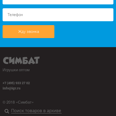
Жду звонка
Игрушки оптом
+7 (495) 933 27 02
info@igr.ru
© 2018 «Симбат»