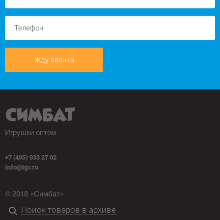
Жду звонка
Игрушки оптом
+7 (495) 933 27 02
info@igr.ru
© 2018 «Симбат»