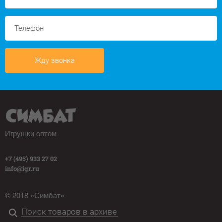
Жду звонка
Игрушки оптом
+7 (495) 933 27 02
info@igr.ru
© 2018 «Симбат»