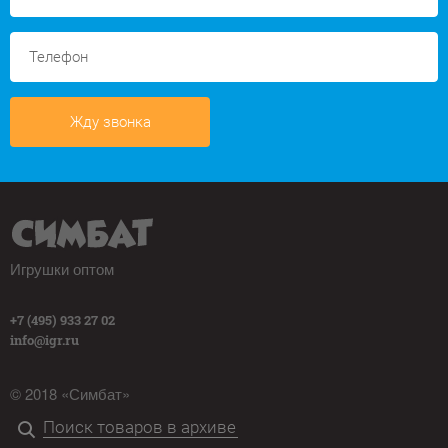
Жду звонка
Игрушки оптом
+7 (495) 933 27 02
info@igr.ru
© 2018 «Симбат»