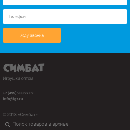
Жду звонка
Игрушки оптом
+7 (495) 933 27 02
info@igr.ru
© 2018 «Симбат»