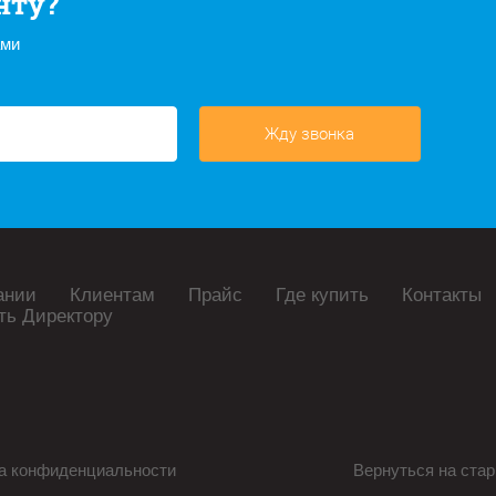
нту?
ами
Жду звонка
ании
Клиентам
Прайс
Где купить
Контакты
ть Директору
а конфиденциальности
Вернуться на стар