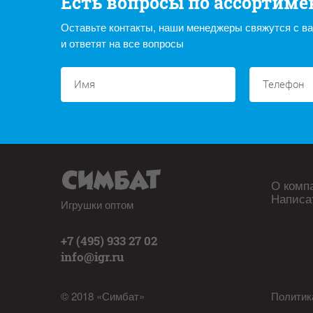
Есть вопросы по ассортиме
Оставьте контакты, наши менеджеры свяжутся с в
и ответят на все вопросы
О комп
Написа
Игрушки оптом
+7 (495) 933 27 02
info@igr.ru
© 2018 «Симбат»
Политик