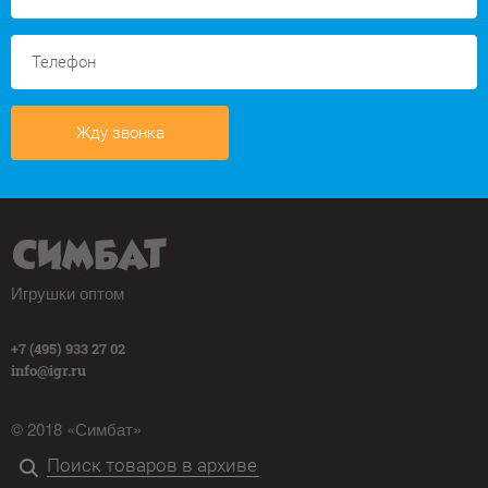
Жду звонка
Игрушки оптом
+7 (495) 933 27 02
info@igr.ru
© 2018 «Симбат»