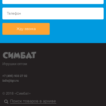
Жду звонка
Игрушки оптом
+7 (495) 933 27 02
info@igr.ru
© 2018 «Симбат»