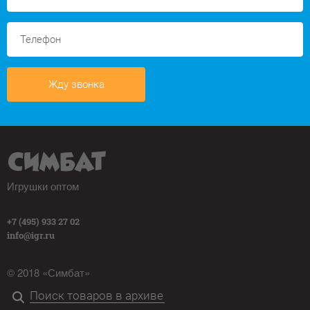
Жду звонка
Игрушки оптом
+7 (495) 933 27 02
info@igr.ru
© 2018 «Симбат»