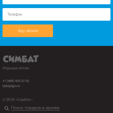
Жду звонка
Игрушки оптом
+7 (495) 933 27 02
info@igr.ru
© 2018 «Симбат»