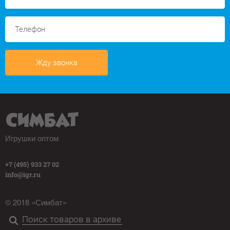
Жду звонка
Игрушки оптом
+7 (495) 933 27 02
info@igr.ru
© 2018 «Симбат»