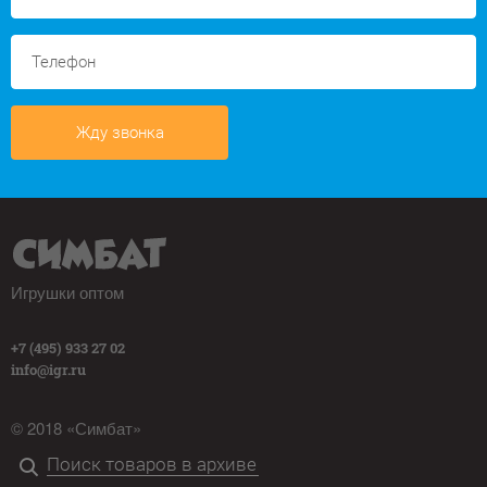
Жду звонка
Игрушки оптом
+7 (495) 933 27 02
info@igr.ru
© 2018 «Симбат»