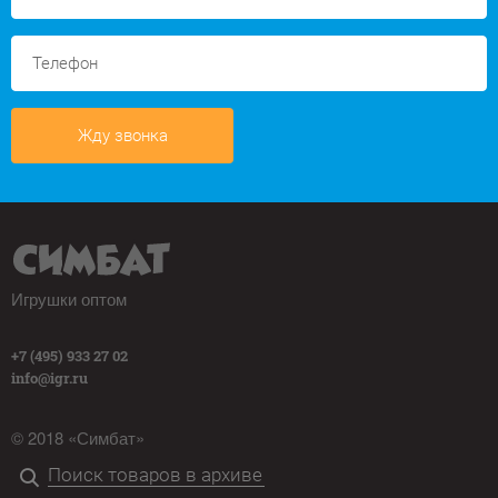
Жду звонка
Игрушки оптом
+7 (495) 933 27 02
info@igr.ru
© 2018 «Симбат»