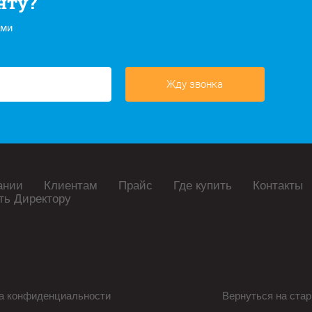
нту?
ами
Жду звонка
ании
Клиентам
Прайс
Где купить
Контакты
ть Директору
а конфиденциальности
Вернуться на стар