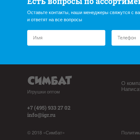
Есть вопросы по ассортиме
Оставьте контакты, наши менеджеры свяжутся с в
и ответят на все вопросы
О комп
Написа
Игрушки оптом
+7 (495) 933 27 02
info@igr.ru
© 2018 «Симбат»
Политик