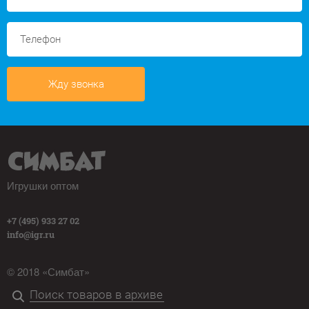
Жду звонка
Игрушки оптом
+7 (495) 933 27 02
info@igr.ru
© 2018 «Симбат»