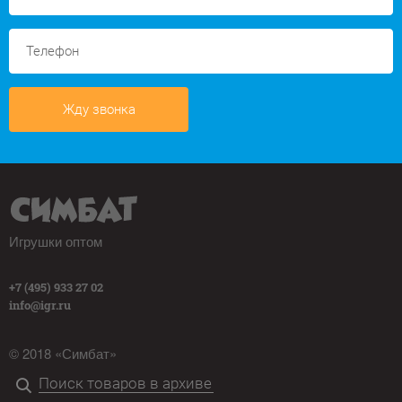
Жду звонка
Игрушки оптом
+7 (495) 933 27 02
info@igr.ru
© 2018 «Симбат»