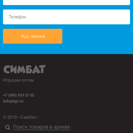
Жду звонка
Игрушки оптом
+7 (495) 933 27 02
info@igr.ru
© 2018 «Симбат»