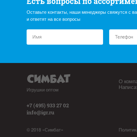
Есть вопросы по ассортиме
Оставьте контакты, наши менеджеры свяжутся с в
и ответят на все вопросы
О комп
Написа
Игрушки оптом
+7 (495) 933 27 02
info@igr.ru
© 2018 «Симбат»
Политик