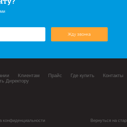
нту?
ами
Жду звонка
ании
Клиентам
Прайс
Где купить
Контакты
ть Директору
а конфиденциальности
Вернуться на стар