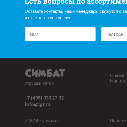
Есть вопросы по ассортиме
Оставьте контакты, наши менеджеры свяжутся с в
и ответят на все вопросы
О комп
Написа
Игрушки оптом
+7 (495) 933 27 02
info@igr.ru
© 2018 «Симбат»
Политик