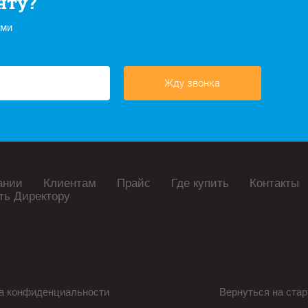
нту?
ами
Жду звонка
ании
Клиентам
Прайс
Где купить
Контакты
ть Директору
а конфиденциальности
Вернуться на стар