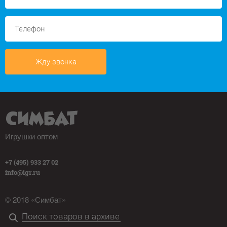
Жду звонка
Игрушки оптом
+7 (495) 933 27 02
info@igr.ru
© 2018 «Симбат»