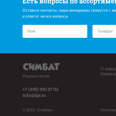
Есть вопросы по ассортиме
Оставьте контакты, наши менеджеры свяжутся с в
и ответят на все вопросы
О комп
Написа
Игрушки оптом
+7 (495) 933 27 02
info@igr.ru
© 2018 «Симбат»
Политик