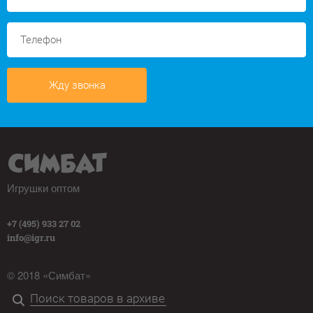
Жду звонка
Игрушки оптом
+7 (495) 933 27 02
info@igr.ru
© 2018 «Симбат»