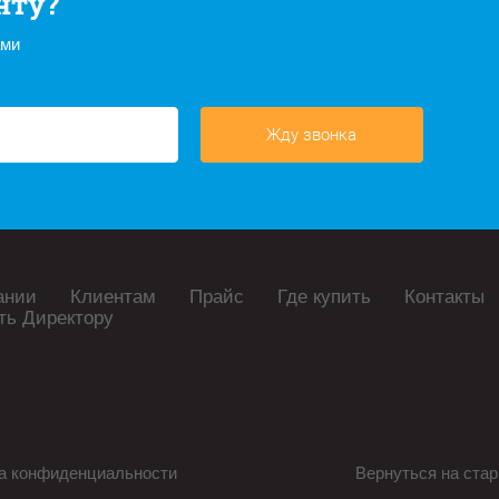
нту?
ами
Жду звонка
ании
Клиентам
Прайс
Где купить
Контакты
ть Директору
а конфиденциальности
Вернуться на стар