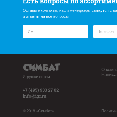
Есть вопросы по ассортиме
Оставьте контакты, наши менеджеры свяжутся с в
и ответят на все вопросы
О комп
Написа
Игрушки оптом
+7 (495) 933 27 02
info@igr.ru
© 2018 «Симбат»
Политик