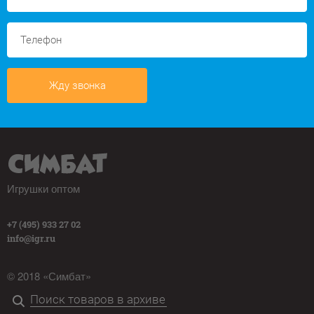
Жду звонка
Игрушки оптом
+7 (495) 933 27 02
info@igr.ru
© 2018 «Симбат»