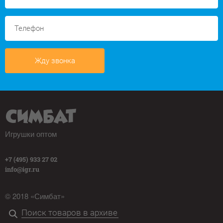
Жду звонка
Игрушки оптом
+7 (495) 933 27 02
info@igr.ru
© 2018 «Симбат»