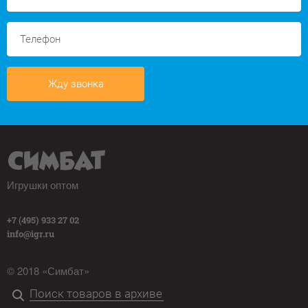
Жду звонка
Игрушки оптом
+7 (495) 933 27 02
info@igr.ru
© 2018 «Симбат»