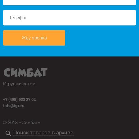
Жду звонка
Игрушки оптом
+7 (495) 933 27 02
info@igr.ru
© 2018 «Симбат»