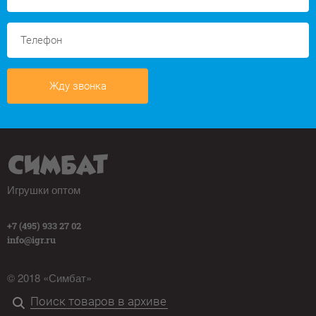
Жду звонка
Игрушки оптом
+7 (495) 933 27 02
info@igr.ru
© 2018 «Симбат»