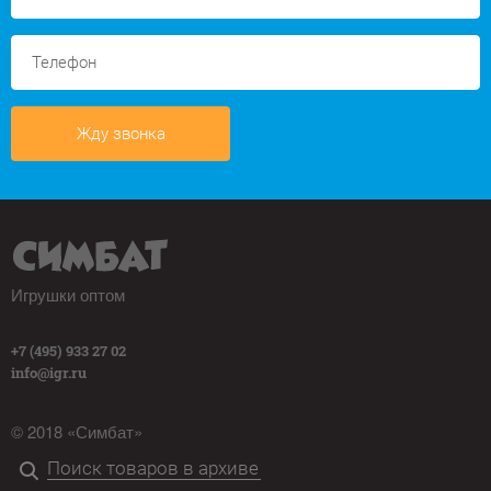
Жду звонка
Игрушки оптом
+7 (495) 933 27 02
info@igr.ru
© 2018 «Симбат»