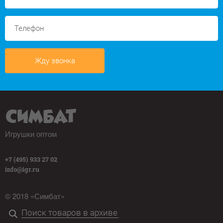
Жду звонка
Игрушки оптом
+7 (495) 933 27 02
info@igr.ru
© 2018 «Симбат»