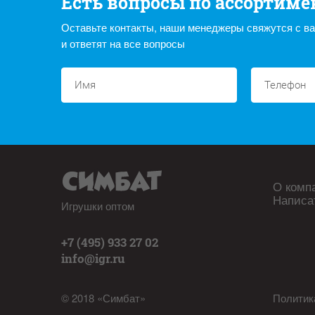
Есть вопросы по ассортиме
Оставьте контакты, наши менеджеры свяжутся с в
и ответят на все вопросы
О комп
Написа
Игрушки оптом
+7 (495) 933 27 02
info@igr.ru
© 2018 «Симбат»
Политик