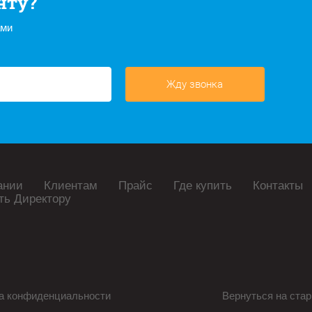
нту?
ами
Жду звонка
ании
Клиентам
Прайс
Где купить
Контакты
ть Директору
а конфиденциальности
Вернуться на стар