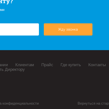
нту?
ами
Жду звонка
ании
Клиентам
Прайс
Где купить
Контакты
ть Директору
а конфиденциальности
Вернуться на стар