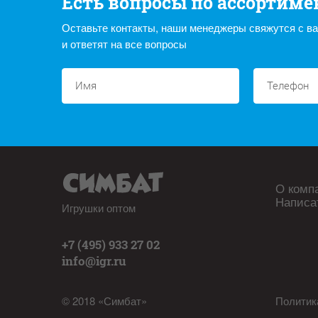
Есть вопросы по ассортиме
Оставьте контакты, наши менеджеры свяжутся с в
и ответят на все вопросы
О комп
Написа
Игрушки оптом
+7 (495) 933 27 02
info@igr.ru
© 2018 «Симбат»
Политик