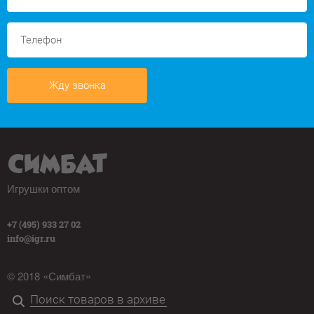
Жду звонка
Игрушки оптом
+7 (495) 933 27 02
info@igr.ru
© 2018 «Симбат»