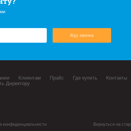
нту?
ами
Жду звонка
ании
Клиентам
Прайс
Где купить
Контакты
ть Директору
а конфиденциальности
Вернуться на стар