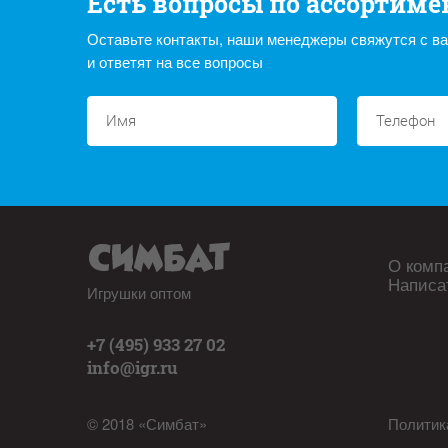
Есть вопросы по ассортиме
Оставьте контакты, наши менеджеры свяжутся с в
и ответят на все вопросы
О комп
Написа
Игрушки оптом
+7 (495) 933 27 02
info@igr.ru
© 2018 «Симбат»
Политик