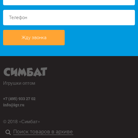
Жду звонка
Игрушки оптом
+7 (495) 933 27 02
info@igr.ru
© 2018 «Симбат»