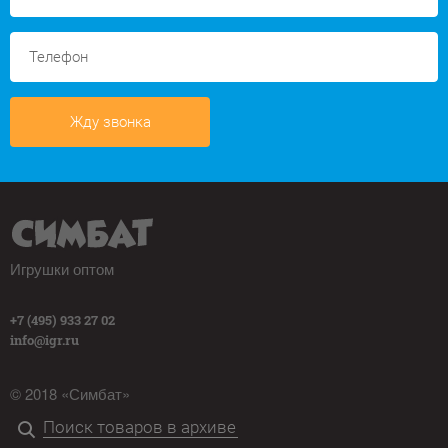
Жду звонка
Игрушки оптом
+7 (495) 933 27 02
info@igr.ru
© 2018 «Симбат»