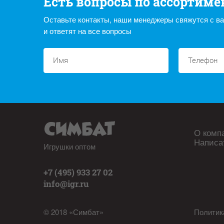
Есть вопросы по ассортиме
Оставьте контакты, наши менеджеры свяжутся с в
и ответят на все вопросы
О комп
Написа
Игрушки оптом
+7 (495) 933 27 02
info@igr.ru
© 2018 «Симбат»
Политик