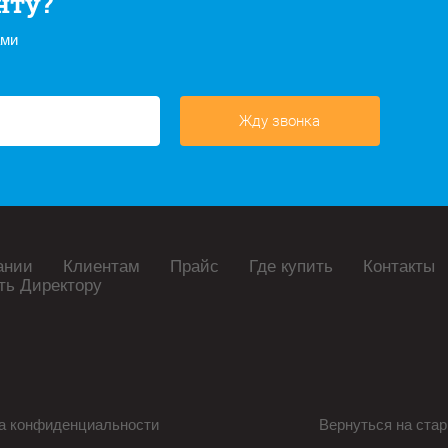
нту?
ами
Жду звонка
ании
Клиентам
Прайс
Где купить
Контакты
ть Директору
а конфиденциальности
Вернуться на стар