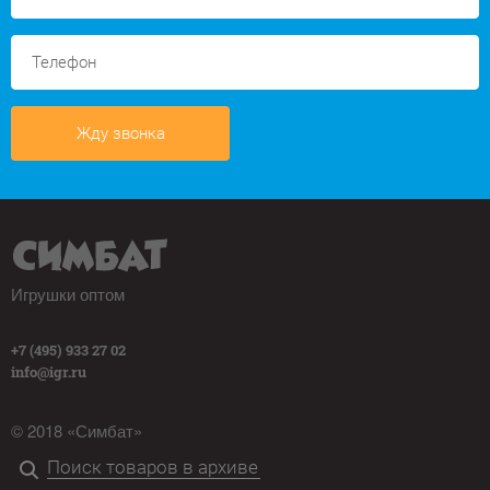
Жду звонка
Игрушки оптом
+7 (495) 933 27 02
info@igr.ru
© 2018 «Симбат»