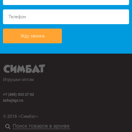
Жду звонка
Игрушки оптом
+7 (495) 933 27 02
info@igr.ru
© 2018 «Симбат»