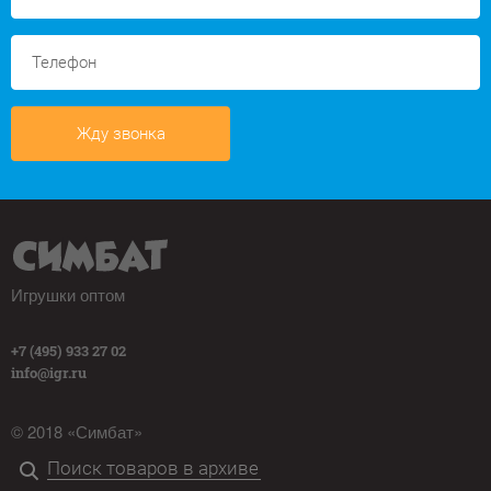
Жду звонка
Игрушки оптом
+7 (495) 933 27 02
info@igr.ru
© 2018 «Симбат»