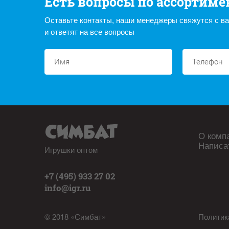
Есть вопросы по ассортиме
Оставьте контакты, наши менеджеры свяжутся с в
и ответят на все вопросы
О комп
Написа
Игрушки оптом
+7 (495) 933 27 02
info@igr.ru
© 2018 «Симбат»
Политик