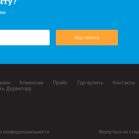
нту?
ами
Жду звонка
ании
Клиентам
Прайс
Где купить
Контакты
ть Директору
а конфиденциальности
Вернуться на стар