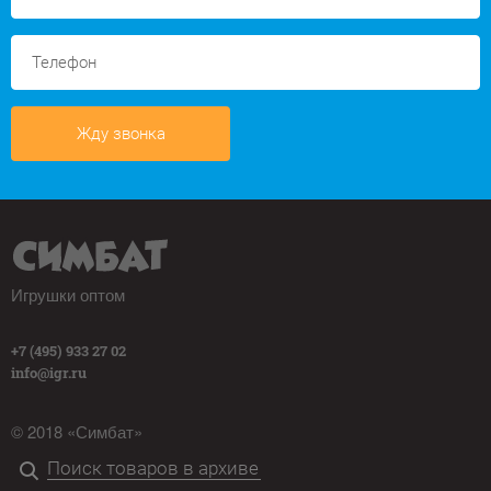
Жду звонка
Игрушки оптом
+7 (495) 933 27 02
info@igr.ru
© 2018 «Симбат»