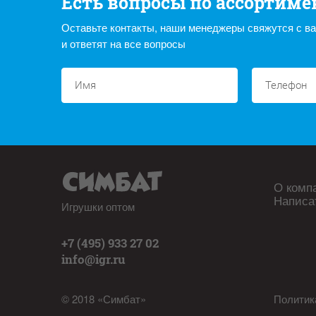
Есть вопросы по ассортиме
Оставьте контакты, наши менеджеры свяжутся с в
и ответят на все вопросы
О комп
Написа
Игрушки оптом
+7 (495) 933 27 02
info@igr.ru
© 2018 «Симбат»
Политик