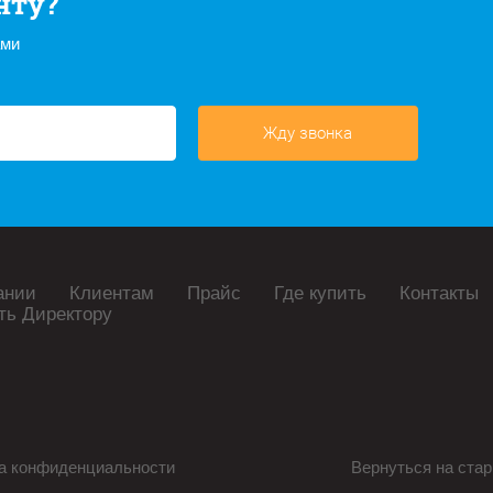
нту?
ами
Жду звонка
ании
Клиентам
Прайс
Где купить
Контакты
ть Директору
а конфиденциальности
Вернуться на стар