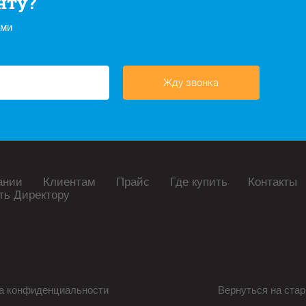
нту?
ами
Жду звонка
ании
Клиентам
Прайс
Где купить
Контакты
ть Директору
а конфиденциальности
Вернуться на стар