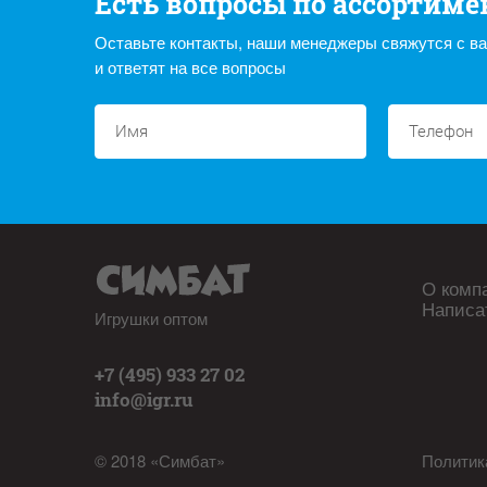
Есть вопросы по ассортиме
Оставьте контакты, наши менеджеры свяжутся с в
и ответят на все вопросы
О комп
Написа
Игрушки оптом
+7 (495) 933 27 02
info@igr.ru
© 2018 «Симбат»
Политик