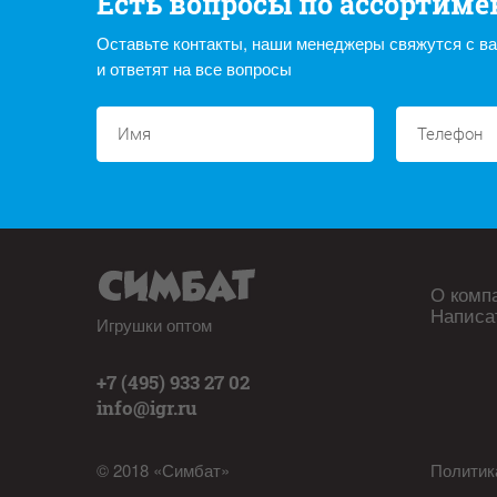
Есть вопросы по ассортиме
Оставьте контакты, наши менеджеры свяжутся с в
и ответят на все вопросы
О комп
Написа
Игрушки оптом
+7 (495) 933 27 02
info@igr.ru
© 2018 «Симбат»
Политик