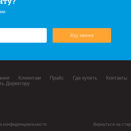
нту?
ами
Жду звонка
ании
Клиентам
Прайс
Где купить
Контакты
ть Директору
а конфиденциальности
Вернуться на стар